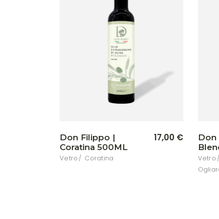
17,00
€
Don Filippo |
Don 
Coratina 500ML
Blen
Vetro
Coratina
Vetro
Ogliar