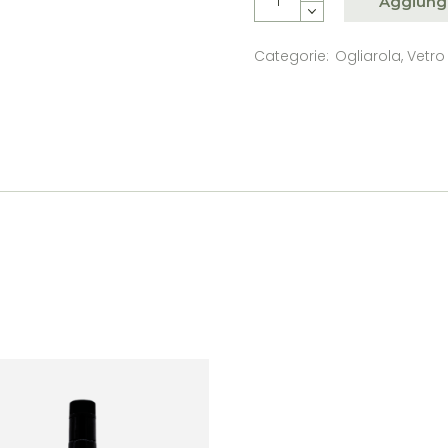
Aggiungi 
Categorie:
Ogliarola
,
Vetro