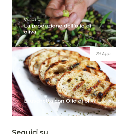
Curiosità
La produzione dell’olio di
oliva
29 Ago
Ricette
Bruschetta con Olio di oliva
Seguici su